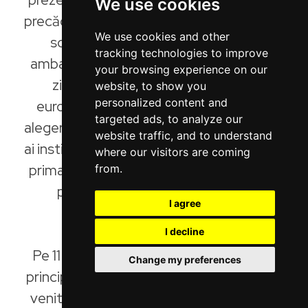
We use cookies
precădere cetățeni tineri, reprezentanți ai
We use cookies and other
societății civile, jurnaliști, activiști,
tracking technologies to improve
ambasadori care au dezbătut timp de 2
your browsing experience on our
zile cu reprezentanți ai partidelor
website, to show you
personalized content and
europene, candidați români și străini la
targeted ads, to analyze our
alegerile europarlamentare, reprezentanți
website traffic, and to understand
ai instituțiilor europene, naționale și locale,
where our visitors are coming
primari, reprezentanți ai mediului bancar,
from.
privat, de afaceri și academic și
I agree
antreprenori sociali.
I decline
Pe 11 aprilie, candidați și reprezentanți ai
Change my preferences
principalelor partide politice europene au
venit în România să discute cu cetățenii