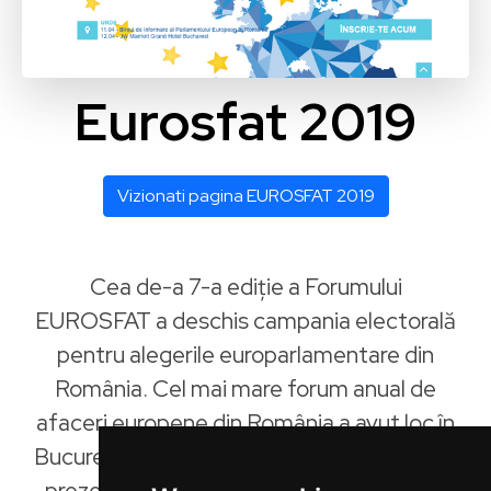
Eurosfat 2019
Vizionati pagina EUROSFAT 2019
Cea de-a 7-a ediție a Forumului
EUROSFAT a deschis campania electorală
pentru alegerile europarlamentare din
România. Cel mai mare forum anual de
afaceri europene din România a avut loc în
București pe 11 și 12 aprilie și a beneficiat de
prezența a peste 600 de participanți, cu