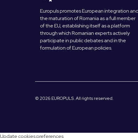
Europuls promotes European integration an
the maturation of Romania as a full member
of the EU, establishing itself as a platform
through which Romanian experts actively
participate in public debates and in the
formulation of European policies.
© 2026 EUROPULS. All rights reserved.
Update cookies preferences