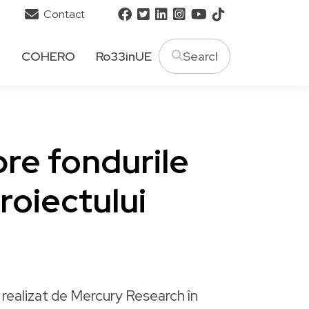
Contact
T
COHERO
Ro33inUE
pre fondurile
roiectului
 realizat de Mercury Research în