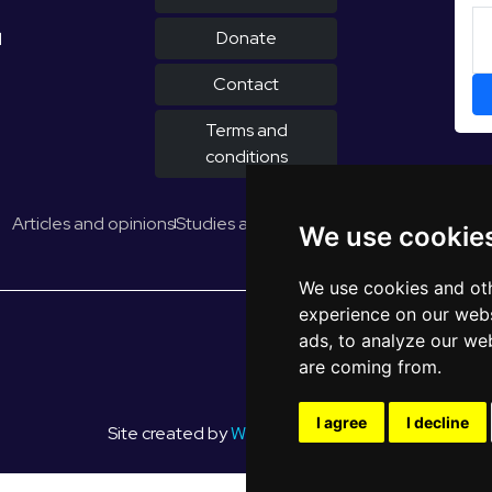
Donate
d
Contact
Terms and
conditions
Articles and opinions
Studies and reports
EUROPULS Results
We use cookie
We use cookies and oth
experience on our webs
ads, to analyze our web
are coming from.
I agree
I decline
Site created by
WebShop Solutions