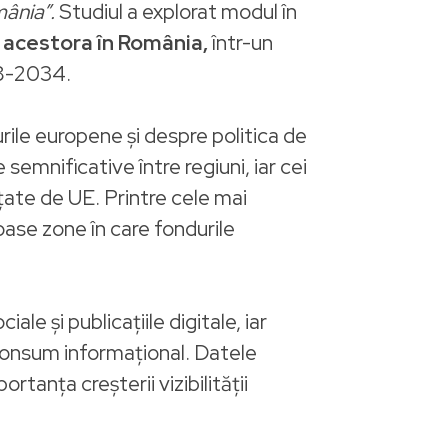
mânia”.
Studiul a explorat modul în
l acestora în România,
într-un
28-2034.
rile europene și despre politica de
semnificative între regiuni, iar cei
țate de UE. Printre cele mai
roase zone în care fondurile
ale și publicațiile digitale, iar
 consum informațional. Datele
rtanța creșterii vizibilității