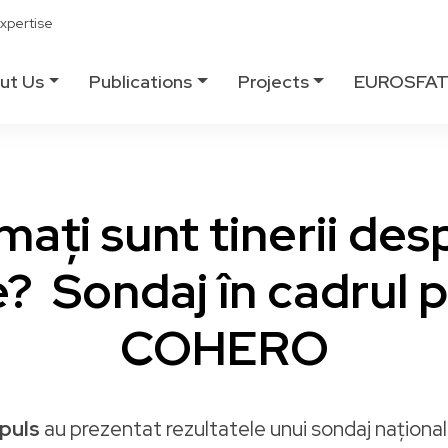
xpertise
ut Us
Publications
Projects
EUROSFA
mați sunt tinerii des
 Sondaj în cadrul p
COHERO
puls
au prezentat rezultatele unui sondaj național