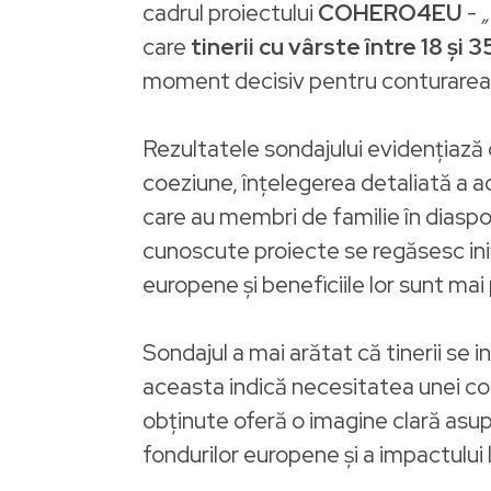
cadrul proiectului
COHERO4EU
-
„
care
tinerii cu vârste între 18 ș
moment decisiv pentru conturarea
Rezultatele sondajului evidențiază c
coeziune, înțelegerea detaliată a ac
care au membri de familie în diaspo
cunoscute proiecte se regăsesc iniți
europene și beneficiile lor sunt mai
Sondajul a mai arătat că tinerii se in
aceasta indică necesitatea unei com
obținute oferă o imagine clară asupra 
fondurilor europene și a impactului 