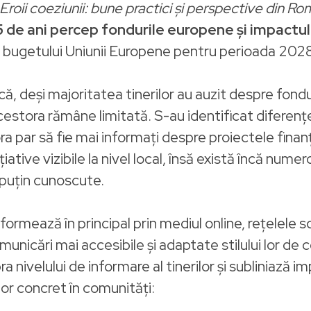
Eroii coeziunii: bune practici și perspective din Ro
i 35 de ani percep fondurile europene și impactu
 bugetului Uniunii Europene pentru perioada 20
ă, deși majoritatea tinerilor au auzit despre fondu
estora rămâne limitată. S-au identificat diferențe 
ra par să fie mai informați despre proiectele finan
ative vizibile la nivel local, însă există încă nume
 puțin cunoscute.
formează în principal prin mediul online, rețelele soci
unicări mai accesibile și adaptate stilului lor de
nivelului de informare al tinerilor și subliniază impo
lor concret în comunități: