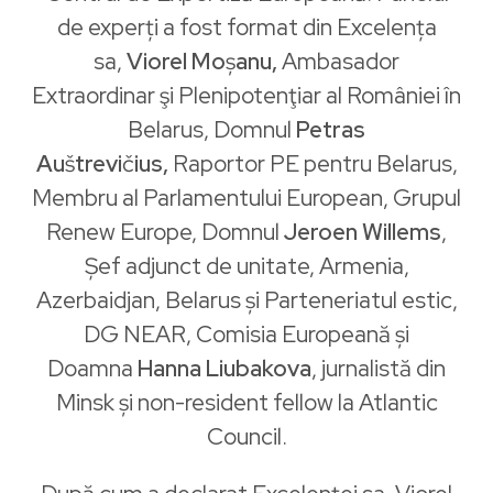
de experți a fost format din Excelența
sa,
Viorel Mo
ș
anu,
Ambasador
Extraordinar şi Plenipotenţiar al României în
Belarus, Domnul
Petras
Au
š
trevi
č
ius,
Raportor PE pentru Belarus,
Membru al Parlamentului European, Grupul
​Renew Europe, Domnul
Jeroen Willems
​,
Șef adjunct de unitate, Armenia,
Azerbaidjan, Belarus și Parteneriatul estic,
DG NEAR, Comisia Europeană și
Doamna
Hanna Liubakova
​, jurnalistă din
Minsk și non-resident fellow la Atlantic
Council.