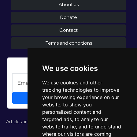
About us
Donate
Contact
Terms and conditions
Subscribe to Newsletter
We use cookies
We use cookies and other
tracking technologies to improve
your browsing experience on our
website, to show you
personalized content and
targeted ads, to analyze our
Articles and opinions
Studies and reports
EUROPULS Results
website traffic, and to understand
where our visitors are coming