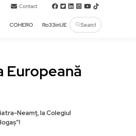
Contact
T
COHERO
Ro33inUE
a Europeană
Piatra-Neamț, la Colegiul
Hogaș”!