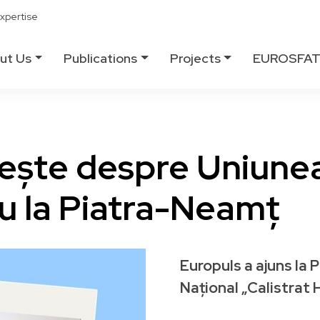
xpertise
ut Us
Publications
Projects
EUROSFA
bește despre Uniune
ău la Piatra-Neamț
Europuls a ajuns la 
Național „Calistrat 