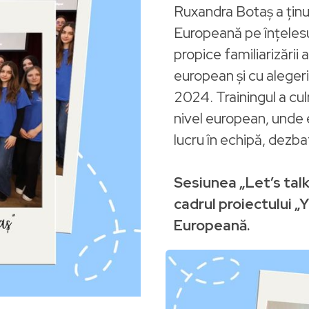
Ruxandra Botaș a ținut
Europeană pe înțelesul
propice familiarizării 
european și cu aleger
2024. Trainingul a cul
nivel european, unde e
lucru în echipă, dezbat
Sesiunea „Let’s talk
cadrul proiectului 
Europeană.