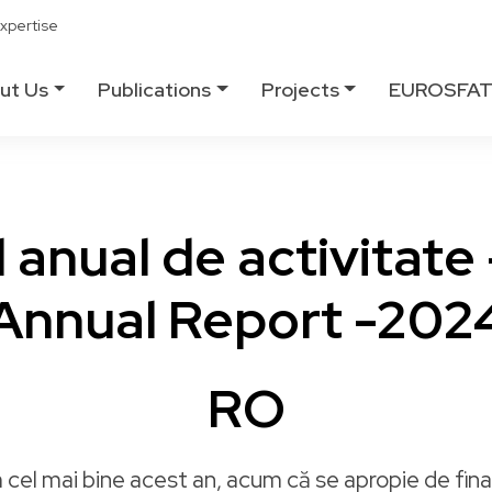
xpertise
ut Us
Publications
Projects
EUROSFA
 anual de activitate
Annual Report -202
RO
el mai bine acest an, acum că se apropie de final.