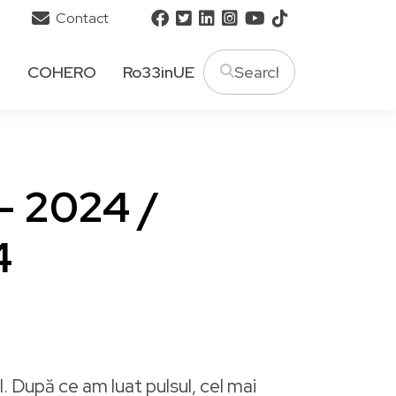
Contact
T
COHERO
Ro33inUE
 - 2024 /
4
 După ce am luat pulsul, cel mai