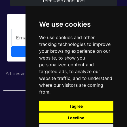
Terms and conditions
Subscribe to Newsletter
We use cookies
We use cookies and other
tracking technologies to improve
your browsing experience on our
website, to show you
personalized content and
targeted ads, to analyze our
Articles and opinions
Studies and reports
EUROPULS Results
website traffic, and to understand
where our visitors are coming
from.
© 2026 EUROPULS. All rights reserved.
I agree
I decline