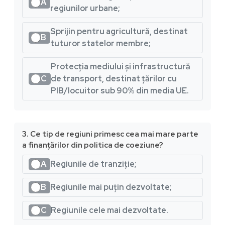
A
regiunilor urbane;
Sprijin pentru agricultură, destinat
B
tuturor statelor membre;
Protecția mediului și infrastructură
C
de transport, destinat țărilor cu
PIB/locuitor sub 90% din media UE.
3. Ce tip de regiuni primesc cea mai mare parte
a finanțărilor din politica de coeziune?
A
Regiunile de tranziție;
B
Regiunile mai puțin dezvoltate;
C
Regiunile cele mai dezvoltate.