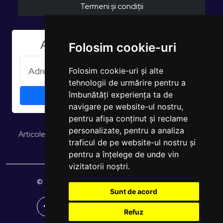
Termeni și condiții
Aboneaza-te la Newsletter
Folosim cookie-uri
Folosim cookie-uri și alte
tehnologii de urmărire pentru a
îmbunătăți experiența ta de
navigare pe website-ul nostru,
pentru afișa conținut și reclame
personalizate, pentru a analiza
Articole și opinii
Studii și rapoarte
EUROPULS Rezultate
traficul de pe website-ul nostru și
pentru a înțelege de unde vin
vizitatorii noștri.
© 2026 EUROPULS. Toate drepturile rezervate.
Sunt de acord
Refuz