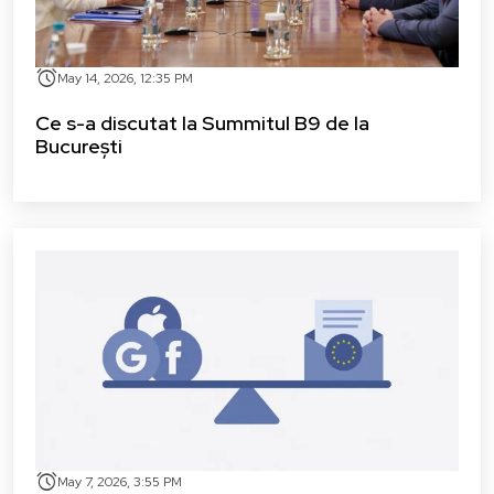
alarm
May 14, 2026, 12:35 PM
Ce s-a discutat la Summitul B9 de la
București
alarm
May 7, 2026, 3:55 PM