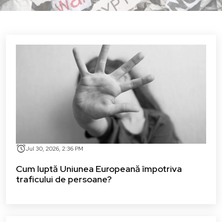
alarm
Jul 30, 2026, 2:36 PM
Cum luptă Uniunea Europeană împotriva
traficului de persoane?