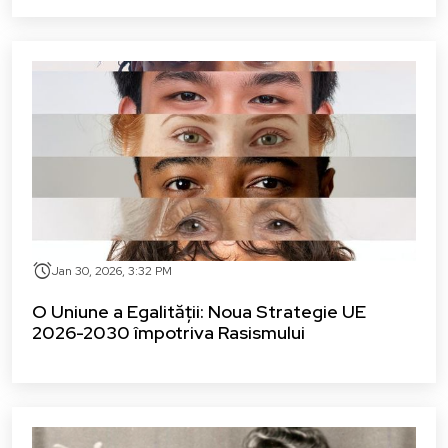
alarm
Jan 30, 2026, 3:32 PM
O Uniune a Egalității: Noua Strategie UE
2026-2030 împotriva Rasismului