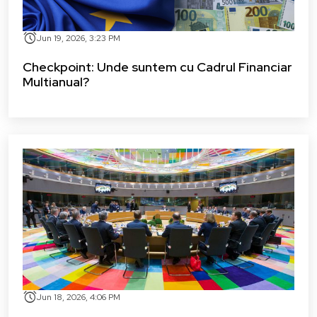
alarm
Jun 19, 2026, 3:23 PM
Checkpoint: Unde suntem cu Cadrul Financiar
Multianual?
alarm
Jun 18, 2026, 4:06 PM