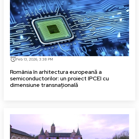
alarm
Feb 13, 2026, 3:38 PM
România în arhitectura europeană a
semiconductorilor: un proiect IPCEI cu
dimensiune transnațională