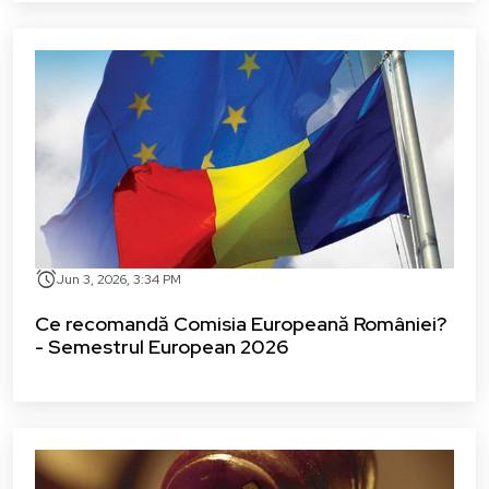
alarm
Jun 3, 2026, 3:34 PM
Ce recomandă Comisia Europeană României?
- Semestrul European 2026