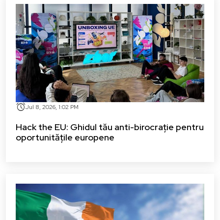
alarm
Jul 8, 2026, 1:02 PM
Hack the EU: Ghidul tău anti-birocrație pentru
oportunitățile europene