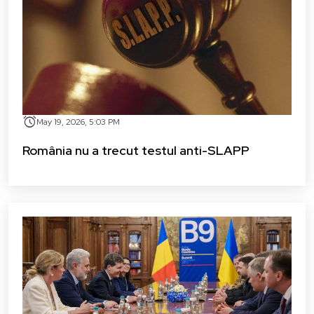
alarm
May 19, 2026, 5:03 PM
România nu a trecut testul anti-SLAPP