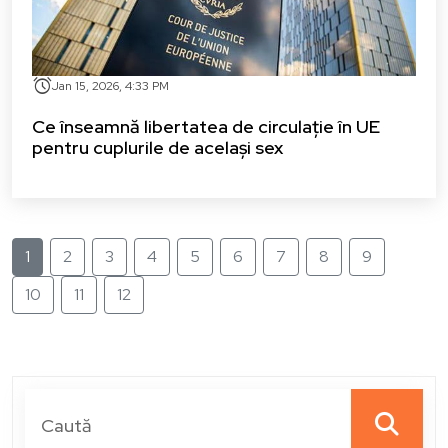
alarm
Jan 15, 2026, 4:33 PM
Ce înseamnă libertatea de circulație în UE
pentru cuplurile de același sex
1
2
3
4
5
6
7
8
9
10
11
12