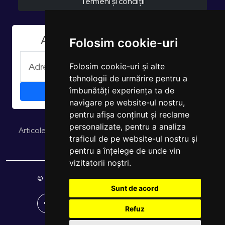
Termeni și condiții
Aboneaza-te la Newsletter
Folosim cookie-uri
Folosim cookie-uri și alte
tehnologii de urmărire pentru a
îmbunătăți experiența ta de
navigare pe website-ul nostru,
pentru afișa conținut și reclame
personalizate, pentru a analiza
Articole și opinii
Studii și rapoarte
EUROPULS Rezultate
traficul de pe website-ul nostru și
pentru a înțelege de unde vin
vizitatorii noștri.
© 2026 EUROPULS. Toate drepturile rezervate.
Sunt de acord
Refuz