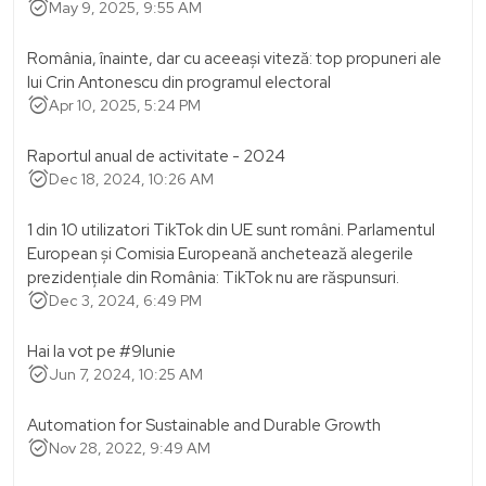
alarm_on
May 9, 2025, 9:55 AM
România, înainte, dar cu aceeași viteză: top propuneri ale
lui Crin Antonescu din programul electoral
alarm_on
Apr 10, 2025, 5:24 PM
Raportul anual de activitate - 2024
alarm_on
Dec 18, 2024, 10:26 AM
1 din 10 utilizatori TikTok din UE sunt români. Parlamentul
European și Comisia Europeană anchetează alegerile
prezidențiale din România: TikTok nu are răspunsuri.
alarm_on
Dec 3, 2024, 6:49 PM
Hai la vot pe #9Iunie
alarm_on
Jun 7, 2024, 10:25 AM
Automation for Sustainable and Durable Growth
alarm_on
Nov 28, 2022, 9:49 AM