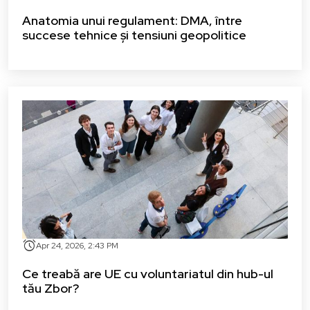
Anatomia unui regulament: DMA, între
succese tehnice și tensiuni geopolitice
alarm
Apr 24, 2026, 2:43 PM
Ce treabă are UE cu voluntariatul din hub-ul
tău Zbor?