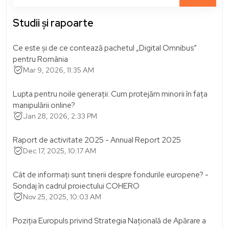
Studii și rapoarte
Ce este și de ce contează pachetul „Digital Omnibus”
pentru România
alarm_on
Mar 9, 2026, 11:35 AM
Lupta pentru noile generații: Cum protejăm minorii în fața
manipulării online?
alarm_on
Jan 28, 2026, 2:33 PM
Raport de activitate 2025 - Annual Report 2025
alarm_on
Dec 17, 2025, 10:17 AM
Cât de informați sunt tinerii despre fondurile europene? -
Sondaj în cadrul proiectului COHERO
alarm_on
Nov 25, 2025, 10:03 AM
Poziția Europuls privind Strategia Națională de Apărare a