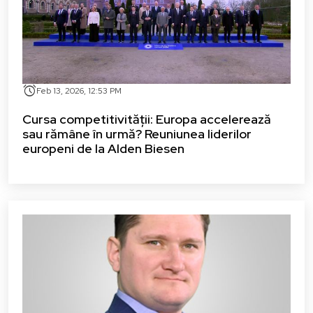
alarm
Feb 13, 2026, 12:53 PM
Cursa competitivității: Europa accelerează
sau rămâne în urmă? Reuniunea liderilor
europeni de la Alden Biesen