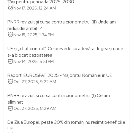
Țării pentru perioada 2025-2030
alarm_on
Nov 17, 2025, 12:24 AM
PNRR revizuit și cursa contra cronometru: (II) Unde am
redus din ambiții?
alarm_on
Nov 15, 2025, 1:34 PM
UE și „chat control”: Ce prevede cu adevărat legea și unde
s-a blocat dezbaterea
alarm_on
Nov 14, 2025, 5:51 PM
Raport: EUROSFAT 2025 - Majoratul României în UE
alarm_on
Oct 27, 2025, 9:22 AM
PNRR revizuit și cursa contra cronometru: (I) Ce am
eliminat
alarm_on
Oct 27, 2025, 8:29 AM
De Ziua Europei, peste 30% din români nu resimt beneficiile
UE.