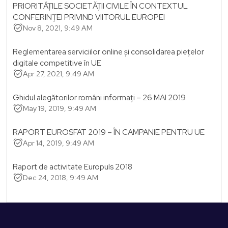
PRIORITĂȚILE SOCIETĂȚII CIVILE ÎN CONTEXTUL
CONFERINȚEI PRIVIND VIITORUL EUROPEI
alarm_on
Nov 8, 2021, 9:49 AM
Reglementarea serviciilor online și consolidarea piețelor
digitale competitive în UE
alarm_on
Apr 27, 2021, 9:49 AM
Ghidul alegătorilor români informați – 26 MAI 2019
alarm_on
May 19, 2019, 9:49 AM
RAPORT EUROSFAT 2019 – ÎN CAMPANIE PENTRU UE
alarm_on
Apr 14, 2019, 9:49 AM
Raport de activitate Europuls 2018
alarm_on
Dec 24, 2018, 9:49 AM