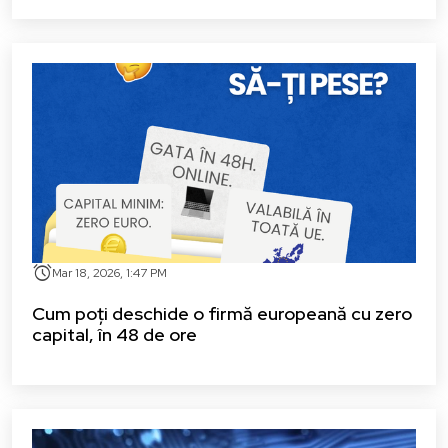
alarm
Mar 18, 2026, 1:47 PM
Cum poți deschide o firmă europeană cu zero
capital, în 48 de ore