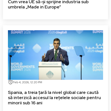
Cum vrea UE să-și sprijine industria sub
umbrela „Made in Europe”
alarm
Feb 4, 2026, 12:20 PM
Spania, a treia țară la nivel global care caută
să interzică accesul la rețelele sociale pentru
minorii sub 16 ani