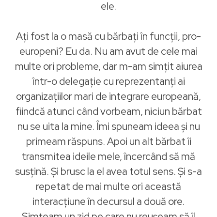
ele.
Ați fost la o masă cu bărbați în funcții, pro-
europeni? Eu da. Nu am avut de cele mai
multe ori probleme, dar m-am simțit aiurea
într-o delegație cu reprezentanți ai
organizațiilor mari de integrare europeană,
fiindcă atunci când vorbeam, niciun bărbat
nu se uita la mine. Îmi spuneam ideea și nu
primeam răspuns. Apoi un alt bărbat îi
transmitea ideile mele, încercând să mă
susțină. Și brusc la el avea totul sens. Și s-a
repetat de mai multe ori această
interacțiune în decursul a două ore.
Simțeam un zid pe care nu reușeam să îl