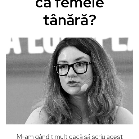
ca femeie
tânără?
M-am gândit mult dacă să scriu acest