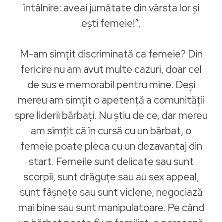
întâlnire: aveai jumătate din vârsta lor și
ești femeie!”.
M-am simțit discriminată ca femeie? Din
fericire nu am avut multe cazuri, doar cel
de sus e memorabil pentru mine. Deși
mereu am simțit o apetență a comunității
spre liderii bărbați. Nu știu de ce, dar mereu
am simțit că în cursă cu un bărbat, o
femeie poate pleca cu un dezavantaj din
start. Femeile sunt delicate sau sunt
scorpii, sunt drăguțe sau au sex appeal,
sunt fâșnețe sau sunt viclene, negociază
mai bine sau sunt manipulatoare. Pe când