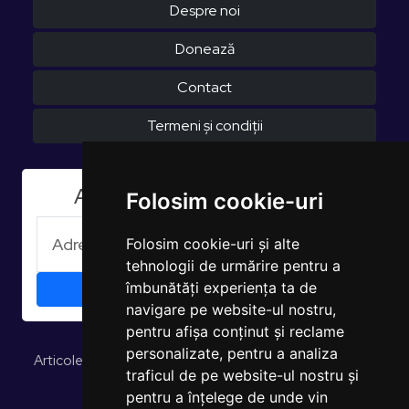
Despre noi
Donează
Contact
Termeni și condiții
Aboneaza-te la Newsletter
Folosim cookie-uri
Folosim cookie-uri și alte
tehnologii de urmărire pentru a
îmbunătăți experiența ta de
navigare pe website-ul nostru,
pentru afișa conținut și reclame
personalizate, pentru a analiza
Articole și opinii
Studii și rapoarte
EUROPULS Rezultate
traficul de pe website-ul nostru și
pentru a înțelege de unde vin