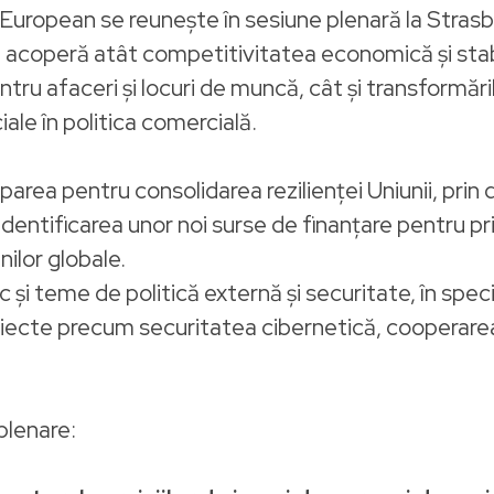
uropean se reunește în sesiune plenară la Strasbo
acoperă atât competitivitatea economică și stabili
ntru afaceri și locuri de muncă, cât și transformări
iale în politica comercială.
ea pentru consolidarea rezilienței Uniunii, prin d
entificarea unor noi surse de finanțare pentru prio
nilor globale.
i teme de politică externă și securitate, în special
subiecte precum securitatea cibernetică, cooperarea
plenare: