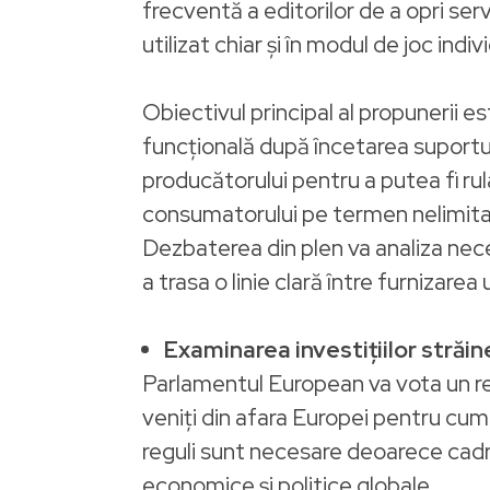
frecventă a editorilor de a opri se
utilizat chiar și în modul de joc indiv
Obiectivul principal al propunerii es
funcțională după încetarea suportulu
producătorului pentru a putea fi rul
consumatorului pe termen nelimita
Dezbaterea din plen va analiza neces
a trasa o linie clară între furnizar
Examinarea investițiilor străin
Parlamentul European va vota un r
veniți din afara Europei pentru cu
reguli sunt necesare deoarece cadrul
economice și politice globale.