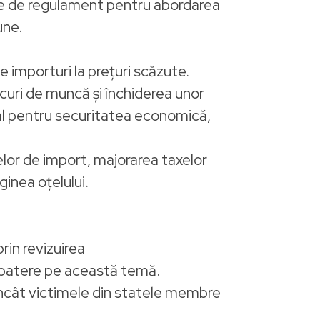
re de regulament pentru abordarea
une.
 importuri la prețuri scăzute.
curi de muncă și închiderea unor
tal pentru securitatea economică,
elor de import, majorarea taxelor
ginea oțelului.
rin revizuirea
dezbatere pe această temă.
 încât victimele din statele membre