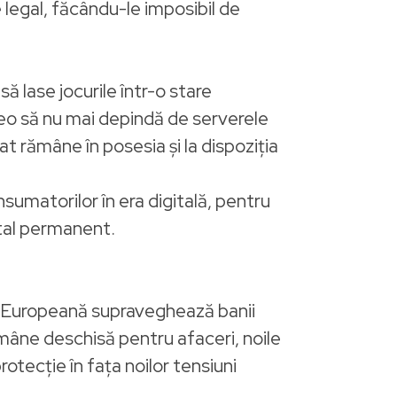
 legal, făcându-le imposibil de
ă lase jocurile într-o stare
video să nu mai depindă de serverele
at rămâne în posesia și la dispoziția
nsumatorilor în era digitală, pentru
gital permanent.
a Europeană supraveghează banii
mâne deschisă pentru afaceri, noile
rotecție în fața noilor tensiuni