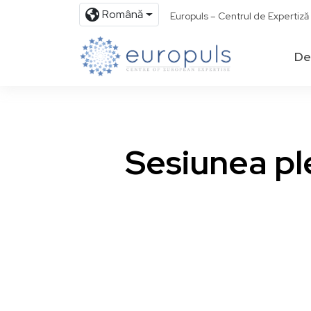
Română
Europuls – Centrul de Expertiz
De
Sesiunea pl