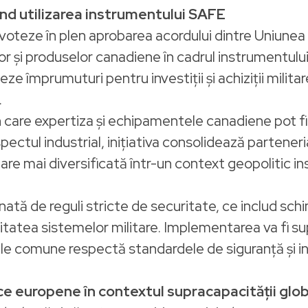
nd utilizarea instrumentului SAFE
oteze în plen aprobarea acordului dintre Uniunea
lor și produselor canadiene în cadrul instrumentu
 împrumuturi pentru investiții și achiziții militar
.
n care expertiza și echipamentele canadiene pot fi i
ectul industrial, inițiativa consolidează parteneri
re mai diversificată într-un context geopolitic ins
tă de reguli stricte de securitate, ce includ schim
ilitatea sistemelor militare. Implementarea va fi
e comune respectă standardele de siguranță și int
ice europene în contextul supracapacității glo