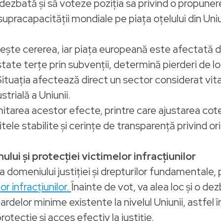
ezbată și să voteze poziția sa privind o propune
upracapacității mondiale pe piața oțelului din Uni
ește cererea, iar piața europeană este afectată de
ate terțe prin subvenții, determină pierderi de lo
Situația afectează direct un sector considerat vi
trială a Uniunii.
itarea acestor efecte, printre care ajustarea cot
le stabilite și cerințe de transparență privind ori
ului și protecției victimelor infracțiunilor
domeniului justiției și drepturilor fundamentale, p
or infracțiunilor.
Înainte de vot, va alea loc și o 
rdelor minime existente la nivelul Uniunii, astfel
rotecție și acces efectiv la justiție.