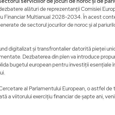
sectorul serviciilor de jocuri de noroc și de pari
ezbatere alături de reprezentanții Comisiei Europe
u Financiar Multianual 2028-2034. În acest contex
 generate de sectorul jocurilor de noroc și al pariuri
 digitalizat și transfrontalier datorită pieței uni
mentate. Dezbaterea din plen va introduce propun
lida bugetul european pentru investiții esențiale
ui.
Cercetare al Parlamentului European, o astfel de t
ă a viitorului exercițiu financiar de șapte ani, ven