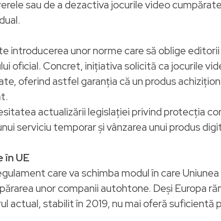
rverele sau de a dezactiva jocurile video cumpărate
idual.
te introducerea unor norme care să oblige editorii s
i oficial. Concret, inițiativa solicită ca jocurile 
ate, oferind astfel garanția că un produs achizițion
t.
itatea actualizării legislației privind protecția co
ea unui serviciu temporar și vânzarea unui produs di
e în UE
egulament care va schimba modul în care Uniune
mpărarea unor companii autohtone. Deși Europa ră
 actual, stabilit în 2019, nu mai oferă suficientă p