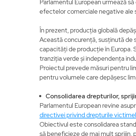
Parlamentul European urmează să d
efectelor comerciale negative ale s
În prezent, producția globală depăș
Această concurență, susținută de st
capacități de producție în Europa. 
tranziția verde și independența indus
Proiectul prevede măsuri pentru lim
pentru volumele care depășesc limite
Consolidarea drepturilor, sprijin
Parlamentul European revine asupra 
directivei privind drepturile victimel
Obiectivul este consolidarea standa
să beneficieze de mai mult sprijin, p