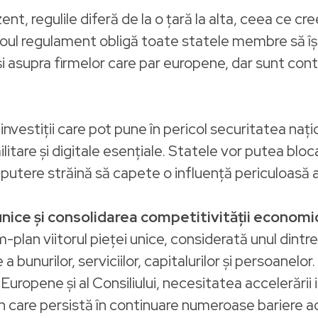
nt, regulile diferă de la o țară la alta, ceea ce cre
. Noul regulament obligă toate statele membre să î
r și asupra firmelor care par europene, dar sunt con
nvestiții care pot pune în pericol securitatea națio
ilitare și digitale esențiale. Statele vor putea blo
a o putere străină să capete o influență periculoas
 unice și consolidarea competitivității economi
lan viitorul pieței unice, considerată unul dintre p
 a bunurilor, serviciilor, capitalurilor și persoanel
Europene și al Consiliului, necesitatea accelerării 
le în care persistă în continuare numeroase bariere 