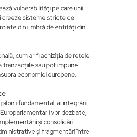
ează vulnerabilități pe care unii
și creeze sisteme stricte de
trolate din umbră de entități din
nală, cum ar fi achiziția de rețele
ca tranzacțiile sau pot impune
ă asupra economiei europene.
ce
ilonii fundamentali ai integrării
or. Europarlamentarii vor dezbate,
implementării și consolidării
administrative și fragmentări între