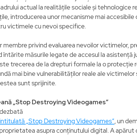
lui actual la realitățile sociale și tehnologice rec
ile, introducerea unor mecanisme mai accesibile de
tru victimele cu nevoi specifice.
r membre privind evaluarea nevoilor victimelor, pr
ind întărite măsurile legate de accesul la asistență j
te trecerea de la drepturi formale la o protecție re
ndă mai bine vulnerabilităților reale ale victimelor
stea sunt sprijinite.
peană „Stop Destroying Videogames”
 dezbată
 intitulată „Stop Destroying Videogames”
, un dem
i proprietatea asupra conținutului digital. A apărut 