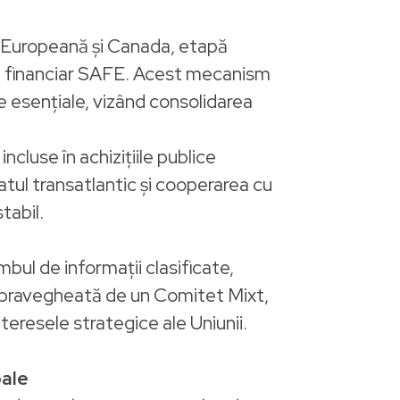
 Europeană și Canada, etapă
lui financiar SAFE. Acest mecanism
e esențiale, vizând consolidarea
ncluse în achizițiile publice
atul transatlantic și cooperarea cu
tabil.
bul de informații clasificate,
 supravegheată de un Comitet Mixt,
eresele strategice ale Uniunii.
bale