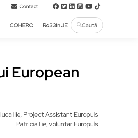
Contact
T
COHERO
Ro33inUE
lui European
luca Ilie, Project Assistant Europuls
Patricia Ilie, voluntar Europuls