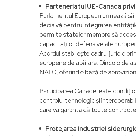
Parteneriatul UE-Canada privi
Parlamentul European urmează să v
decisivă pentru integrarea entități
permite statelor membre să acceseze
capacităților defensive ale Europei
Acordul stabilește cadrul juridic pri
europene de apărare. Dincolo de asp
NATO, oferind o bază de aproviziona
Participarea Canadei este condiționa
controlul tehnologic și interoperab
care va garanta că toate contractel
Protejarea industriei siderurg