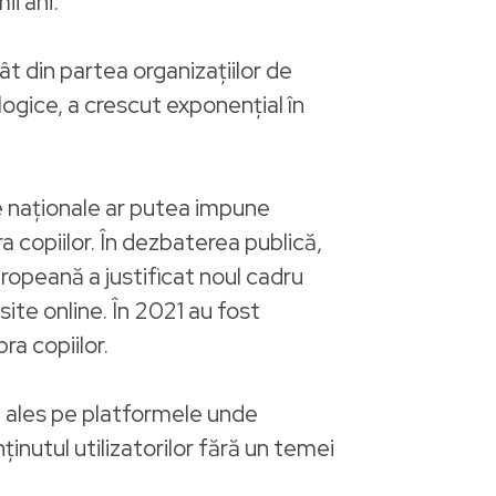
ii ani.
t din partea organizațiilor de
ologice, a crescut exponențial în
e naționale ar putea impune
 copiilor. În dezbaterea publică,
opeană a justificat noul cadru
site online. În 2021 au fost
ra copiilor.
i ales pe platformele unde
inutul utilizatorilor fără un temei