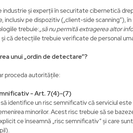
 industrie și experții în securitate cibernetică dre
 inclusiv pe dispozitiv („client-side scanning”), în
ogiile trebuie:
„să nu permită extragerea altor inf
), și că detecțiile trebuie verificate de personal uman
erea unui „ordin de detectare”?
ar proceda autoritățile:
mnificativ - Art. 7(4)-(7)
 identifice un risc semnificativ că serviciul este 
emenirea minorilor. Acest risc trebuie să se baze
explicit ce înseamnă „risc semnificativ” și care su
il).