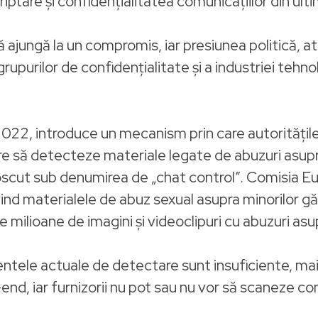
tare și confidențialitatea comunicațiilor din ultim
ajungă la un compromis, iar presiunea politică, atâ
a grupurilor de confidențialitate și a industriei tehn
2022, introduce un mecanism prin care autoritățil
are să detecteze materiale legate de abuzuri asupra
scut sub denumirea de „chat control”. Comisia Eur
rivind materialele de abuz sexual asupra minorilor gă
 milioane de imagini și videoclipuri cu abuzuri asup
entele actuale de detectare sunt insuficiente, ma
, iar furnizorii nu pot sau nu vor să scaneze conț