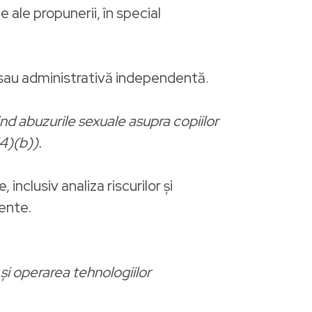
e ale propunerii, în special
ă sau administrativă independentă.
ind abuzurile sexuale asupra copiilor
(4)(b)).
inclusiv analiza riscurilor și
iente.
a și operarea tehnologiilor