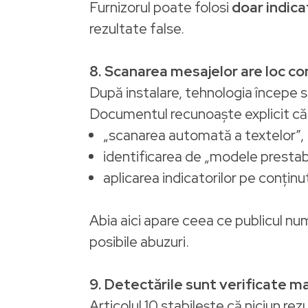
Furnizorul poate folosi
doar indica
rezultate false.
8. Scanarea mesajelor are loc co
După instalare, tehnologia începe sca
Documentul recunoaște explicit că
„scanarea automată a textelor”,
identificarea de „modele prestabi
aplicarea indicatorilor pe conținutu
Abia aici apare ceea ce publicul n
posibile abuzuri.
9. Detectările sunt verificate ma
Articolul 10 stabilește că niciun re