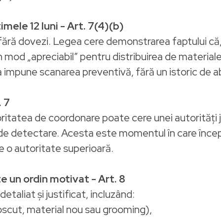
imele 12 luni - Art. 7(4)(b)
ără dovezi. Legea cere demonstrarea faptului că, în
 în mod „apreciabil” pentru distribuirea de materi
 a impune scanarea preventivă, fără un istoric de a
. 7
ritatea de coordonare poate cere unei autorități j
e detectare. Acesta este momentul în care începe
e o autoritate superioară.
 un ordin motivat - Art. 8
etaliat și justificat, incluzând:
noscut, material nou sau grooming),