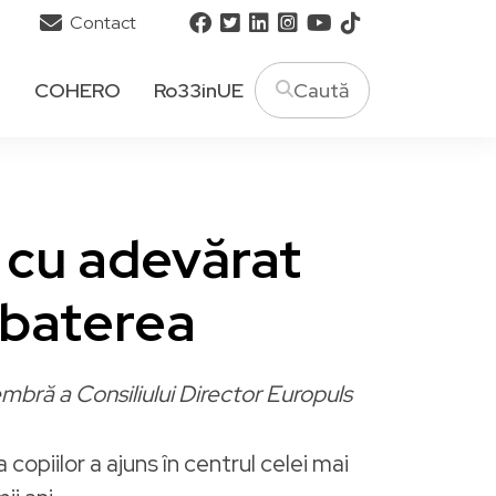
Contact
T
COHERO
Ro33inUE
e cu adevărat
zbaterea
mbră a Consiliului Director Europuls
copiilor a ajuns în centrul celei mai