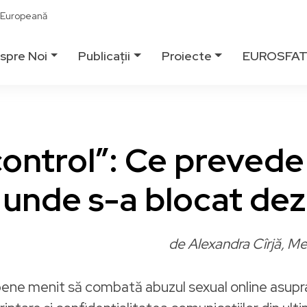
ă Europeană
spre Noi
Publicații
Proiecte
EUROSFA
control”: Ce preved
i unde s-a blocat de
de Alexandra Cîrjă, Me
opene menit să combată abuzul sexual online asupra 