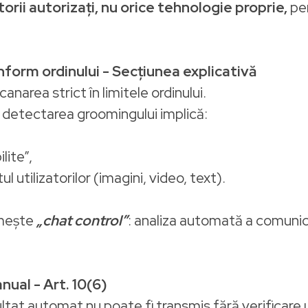
torii autorizați, nu orice tehnologie proprie,
pe
nform ordinului - Secțiunea explicativă
narea strict în limitele ordinului.
 detectarea groomingului implică:
lite”,
l utilizatorilor (imagini, video, text).
umește
„chat control”
: analiza automată a comunic
nual - Art. 10(6)
zultat automat nu poate fi transmis fără verificare