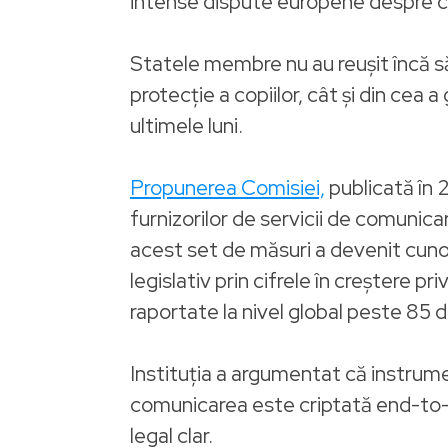
intense dispute europene despre crip
Statele membre nu au reușit încă să 
protecție a copiilor, cât și din cea 
ultimele luni.
Propunerea Comisiei,
publicată în 
furnizorilor de servicii de comunic
acest set de măsuri a devenit cuno
legislativ prin cifrele în creștere p
raportate la nivel global peste 85 de
Instituția a argumentat că instrum
comunicarea este criptată end-to-end
legal clar.