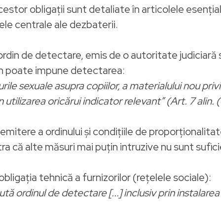
estor obligații sunt detaliate în articolele esențial
tele centrale ale dezbaterii.
ordin de detectare, emis de o autoritate judiciar
din poate impune detectarea:
ile sexuale asupra copiilor, a materialului nou priv
n utilizarea oricărui indicator relevant” (Art. 7 alin. 
itere a ordinului și condițiile de proporționalitate, 
ra că alte măsuri mai puțin intruzive nu sunt sufic
obligația tehnică a furnizorilor (rețelele sociale):
ută ordinul de detectare [...] inclusiv prin instalare