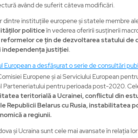
tectură având de suferit câteva modificări.
lor dintre instituțiile europene și statele membre ale
tăților politice
în vederea oferirii susținerii macr
eformelor ce țin de dezvoltarea statului de dr
i independența justiției
.
 European a desfășurat o serie de consultări pub
i Comisiei Europene și ai Serviciului European pen
ic al Parteneriatului pentru perioada post-2020. Ce
tatea teritorială a Ucrainei, conflictul din est
le Republicii Belarus cu Rusia, instabilitatea p
omică a regiunii.
a și Ucraina sunt cele mai avansate în relația lor 