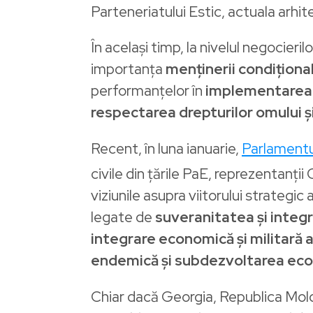
Parteneriatului Estic, actuala arhi
În același timp, la nivelul negocieri
importanța
menținerii condiționali
performanțelor în
implementarea r
respectarea drepturilor omului ș
Recent, în luna ianuarie,
Parlamentul
civile din țările PaE, reprezentanți
viziunile asupra viitorului strateg
legate de
suveranitatea și integri
integrare economică și militară a
endemică și subdezvoltarea econ
Chiar dacă Georgia, Republica Moldov