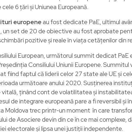
re cele 6 țări și Uniunea Europeană.
turi europene
au fost dedicate PaE, ultimul avân
ia, un set de 20 de obiective au fost aprobate pent
himbări pozitive și reale în viața cetățenilor din r
iliului European, următorul summit dedicat PaE es
 Președinția Consiliului Uniunii Europene. Summit
 dat fiind faptul că liderii celor 27 state ale UE și 
rioada următoare anului 2020. Susținerea instituții
tală, ținând cont de volatilitatea și instabilitatea 
sul de integrare europeană pare a fi reversibil și în
ica Moldova trec printr-un moment în care transfo
ui de Asociere devin din ce în ce mai complexe, da
ției electorale și lipsa unei justiții independente.