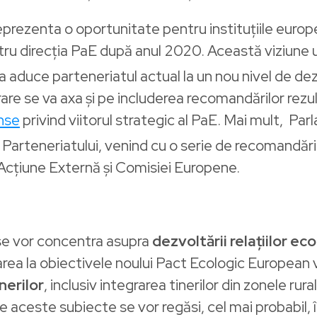
rezenta o oportunitate pentru instituțiile europ
tru direcția PaE după anul 2020. Această viziune u
 a aduce parteneriatul actual la un nou nivel de dezv
re se va axa și pe includerea recomandărilor rezu
inse
privind viitorul strategic al PaE. Mai mult, Par
ui Parteneriatului, venind cu o serie de recomandări
Acțiune Externă și Comisiei Europene.
ți se vor concentra asupra
dezvoltării relațiilor e
area la obiectivele noului Pact Ecologic European 
nerilor
, inclusiv integrarea tinerilor din zonele ru
ceste subiecte se vor regăsi, cel mai probabil, î