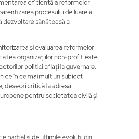
ementarea eficientă a reformelor
parentizarea procesului de luare a
ică dezvoltare sănătoasă a
itorizarea și evaluarea reformelor
tatea organizațiilor non-profit este
ctorilor politici aflați la guvernare.
din ce în ce mai mult un subiect
e, deseori critică la adresa
i Europene pentru societatea civilă și
e parțial și de ultimile evoluții din