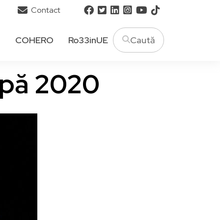
Contact
T
COHERO
Ro33inUE
după 2020