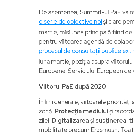
De asemenea, Summit-ul PaE va rep
o serie de obiective noi
și clare pen
martie, misiunea principală fiind de
pentru viitoarea agendă de colabora
procesul de consultații publice ext
luna martie, poziția asupra viitorul
Europene, Serviciului European de 
Viitorul PaE după 2020
În linii generale, viitoarele priorită
zonă.
Protecția mediului
și racord
zilei.
Digitalizarea
și
susținerea ti
mobilitate precum Erasmus+. Toate a