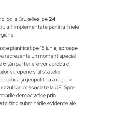
d loc la Bruxelles, pe
24
ru a fi implementate până la finele
egiune.
te planificat pe 18 iunie, aproape
ul va reprezenta un moment special
cele 6 țări partenere vor aproba o
lor europene și al statelor
politică și geopolitică a regiunii.
 cazul țărilor asociate la UE. Spre
rmările democratice prin
te fiind subminările evidente ale