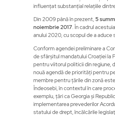
influențat substanțial relațiile dint
Din 2009 până în prezent,
5 summi
noiembrie 2017
. În cadrul acestu
anului 2020, cu scopul de a aduce sc
Conform agendei preliminare a Cons
de sfârșitul mandatului Croației la
pentru viitorul politicii din regiune,
nouă agendă de priorități pentru pe
membre pentru țările din zonă este vi
Îndeosebi, în contextul în care proce
exemplu, țări ca Georgia și Republ
implementarea prevederilor Acordul
statului de drept, încălcările legisla