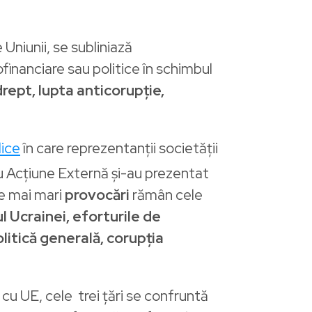
 Uniunii, se subliniază
ofinanciare sau politice în schimbul
ept, lupta anticorupție,
lice
în care reprezentanții societății
tru Acțiune Externă și-au prezentat
le mai mari
provocări
rămân cele
ul Ucrainei, eforturile de
olitică generală, corupția
cu UE, cele trei țări se confruntă