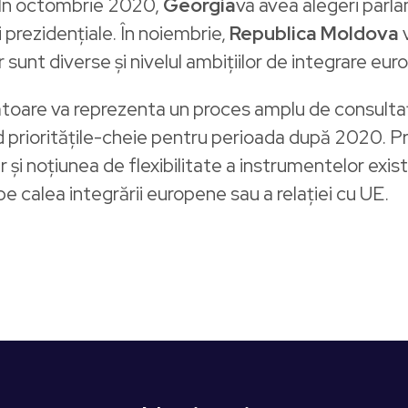
. În octombrie 2020,
Georgia
va avea alegeri parl
 prezidențiale. În noiembrie,
Republica Moldova
v
or sunt diverse și nivelul ambițiilor de integrare eu
oare va reprezenta un proces amplu de consultații ș
rioritățile-cheie pentru perioada după 2020. Principi
ar și noțiunea de flexibilitate a instrumentelor exist
pe calea integrării europene sau a relației cu UE.
s