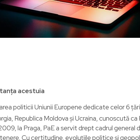
rtanța acestuia
sarea politicii Uniunii Europene dedicate celor 6 țăr
rgia, Republica Moldova și Ucraina, cunoscută ca 
2009, la Praga, PaE a servit drept cadrul general d
rtenere. Cu certitudine, evoluțiile politice și geopoli