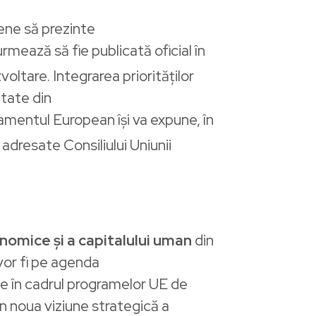
ene să prezinte
rmează să fie publicată oficial în
oltare. Integrarea priorităților
ltate din
lamentul European își va expune, în
 adresate Consiliului Uniunii
conomice
și a capitalului uman
din
vor fi pe agenda
rale în cadrul programelor UE de
n noua viziune strategică a