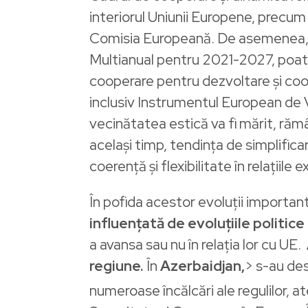
interiorul Uniunii Europene, precum
Comisia Europeană.
De asemenea, a
Multianual pentru 2021-2027, poate
cooperare pentru dezvoltare și coo
inclusiv Instrumentul European de 
vecinătatea estică va fi mărit, răm
același timp, tendința de simplifica
coerență și flexibilitate în relațiile 
În pofida acestor evoluții importan
influențată de evoluțiile politice
a avansa sau nu în relația lor cu UE.
regiune.
În
Azerbaidjan,
> s-au de
numeroase încălcări ale regulilor, a