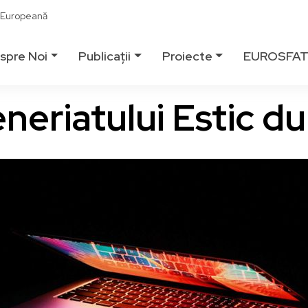
ă Europeană
spre Noi
Publicații
Proiecte
EUROSFA
eneriatului Estic 