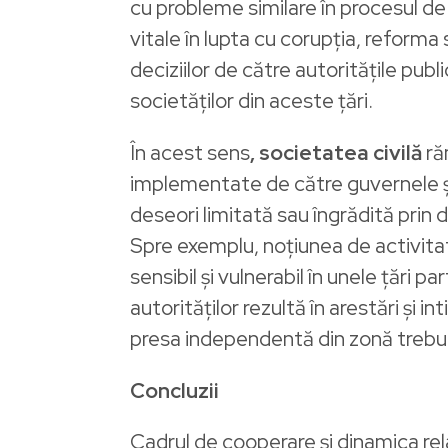
cu probleme similare în procesul d
vitale în lupta cu corupția, reforma
deciziilor de către autoritățile pu
societăților din aceste țări.
În acest sens
, societatea civilă
ră
implementate de către guvernele și 
deseori limitată sau îngrădită prin di
Spre exemplu, noțiunea de activitate
sensibil și vulnerabil în unele țări 
autorităților rezultă în arestări și 
presa independentă din zonă trebui
Concluzii
Cadrul de cooperare și dinamica relați