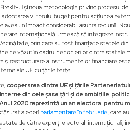
 Brexit-ul și noua metodologie privind procesul de
doptarea viitorului buget pentru acțiunea extern
 avea un impact considerabil asupra regiunii. Nou
perare internațională urmează să integreze instru
Vecinătate, prin care au fost finanțate statele di
âne de văzut în cadrul negocierilor dintre statele
re și restructurare a instrumentelor financiare est
externe ale UE cu țările terțe.
te,
cooperarea dintre UE și țările Parteneriatulu
 interne
din cele șase țări
și de
ambițiile politic
Anul 2020 reprezintă un an electoral pentru mu
sfășurat alegeri
parlamentare în februarie
, care au
testate de către experți electorali internaționali, 