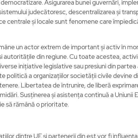
e democratizare. Asigurarea bunei guvernări, impl
 sistemului judecătoresc, descentralizarea și trans
blice centrale și locale sunt fenomene care împied
mâne un actor extrem de important și activ în mon
autoritățile din regiune. Cu toate acestea, activi
verse inițiative legislative sau presiuni din partea a
 politică a organizațiilor societății civile devine 
partenere. Libertatea de întrunire, de liberă exprimar
intimidări. Susținerea și asistența continuă a Uniuni
e să rămână o prioritate.
ilor dintre UE și partenerii din est vor fi influențat