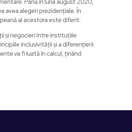
amentare. Până în luna august 2020,
a avea alegeri prezidențiale. În
ropeană al acestora este diferit.
i negocieri între instituțiile
ile inclusivității și a diferențierii
ente va fi luată în calcul, ținând