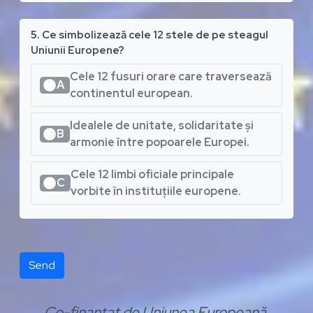
5. Ce simbolizează cele 12 stele de pe steagul
Uniunii Europene?
Cele 12 fusuri orare care traversează
A
continentul european.
Idealele de unitate, solidaritate și
B
armonie între popoarele Europei.
Cele 12 limbi oficiale principale
C
vorbite în instituțiile europene.
Send
Co-finanțat de Uniunea Europeană.