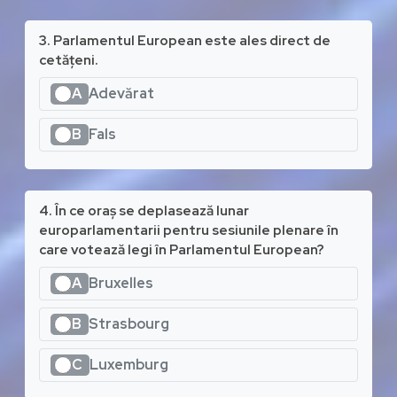
3. Parlamentul European este ales direct de
cetățeni.
A
Adevărat
B
Fals
4. În ce oraș se deplasează lunar
europarlamentarii pentru sesiunile plenare în
care votează legi în Parlamentul European?
A
Bruxelles
B
Strasbourg
C
Luxemburg