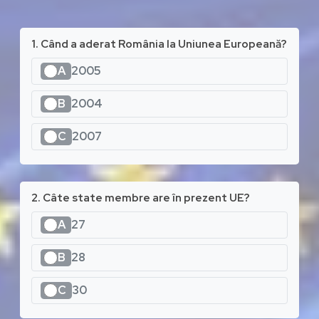
1. Când a aderat România la Uniunea Europeană?
A
2005
B
2004
C
2007
2. Câte state membre are în prezent UE?
A
27
B
28
C
30