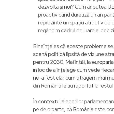
dezvolta și noi? Cum ar putea UE
proactiv când durează un an până 
reprezinte un spațiu atractiv de d
regândim cadrul de luare al decizi
Bineînțeles că aceste probleme se r
scenă politică lipsită de viziune str
pentru 2030. Mai întâi, la europarla
în loc de a înțelege cum vede fiecar
ne-a fost clar cum atragem mai mu
din România le au raportat la restul
În contextul alegerilor parlamentar
pe de o parte, că România este conec