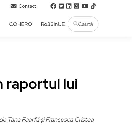
Contact
T
COHERO
Ro33inUE
 raportul lui
de Tana Foarfă și Francesca Cristea