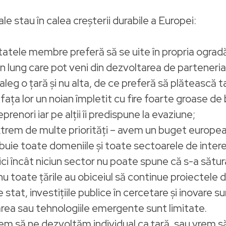
le stau în calea creșterii durabile a Europei:
tatele membre preferă să se uite în propria ogradă,
en lung care pot veni din dezvoltarea de parteneri
eg o țară și nu alta, de ce preferă să plătească ta
fața lor un noian împletit cu fire foarte groase de
prenori iar pe alții îi predispune la evaziune;
 extrem de multe priorități – avem un buget europea
uie toate domeniile și toate sectoarele de intere
ci încât niciun sector nu poate spune că s-a sătur
 nu toate țările au obiceiul să continue proiectel
tat, investițiile publice în cercetare și inovare sunt
ea sau tehnologiile emergente sunt limitate.
 vrem să ne dezvoltăm individual ca țară, sau vre