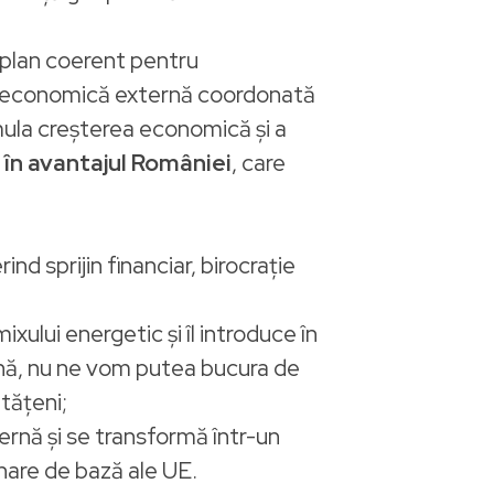
 plan coerent pentru
ică economică externă coordonată
mula creșterea economică și a
 în avantajul României
, care
ind sprijin financiar, birocrație
ixului energetic și îl introduce în
ană, nu ne vom putea bucura de
tățeni;
ernă și se transformă într-un
onare de bază ale UE.