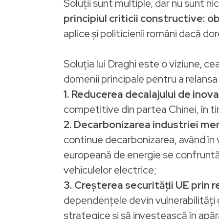
Soluții sunt multiple, dar nu sunt ni
principiul criticii constructive: o
aplice și politicienii români dacă dore
Soluția lui Draghi este o viziune, ce
domenii principale pentru a relansa 
1. Reducerea decalajului de inov
competitive din partea Chinei, în t
2.
Decarbonizarea industriei me
continue decarbonizarea, având în 
europeană de energie se confruntă 
vehiculelor electrice;
3.
Creșterea securității UE prin 
dependențele devin vulnerabilități
strategice și să investească în apă