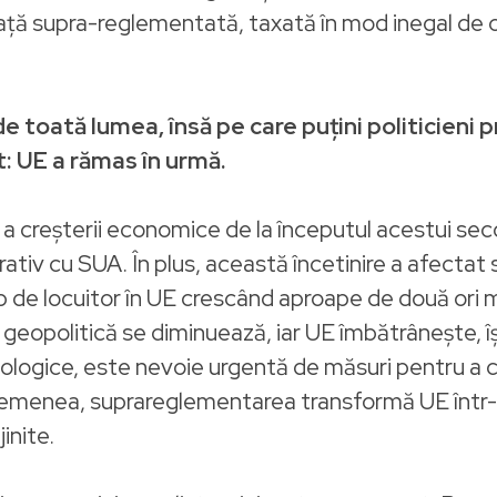
ață supra-reglementată, taxată în mod inegal de 
 toată lumea, însă pe care puțini politicieni pr
: UE a rămas în urmă.
 a creșterii economice de la începutul acestui sec
ativ cu SUA. În plus, această încetinire a afectat 
cap de locuitor în UE crescând aproape de două ori 
 geopolitică se diminuează, iar UE îmbătrânește, îș
nologice, este nevoie urgentă de măsuri pentru a cr
menea, suprareglementarea transformă UE într-o z
inite.