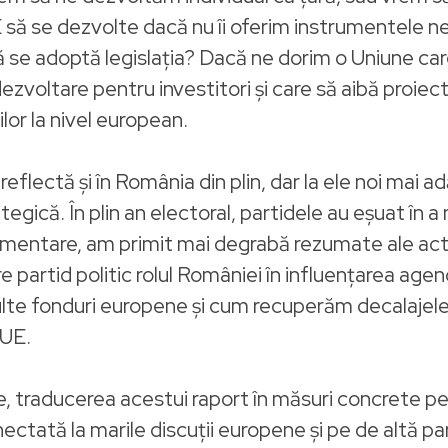
 să se dezvolte dacă nu îi oferim instrumentele 
se adoptă legislația? Dacă ne dorim o Uniune care 
ezvoltare pentru investitori și care să aibă proiec
ilor la nivel european.
eflectă și în România din plin, dar la ele noi mai 
ategică. În plin an electoral, partidele au eșuat în
mentare, am primit mai degrabă rezumate ale activit
e partid politic rolul României în influențarea agen
lte fonduri europene și cum recuperăm decalajele
 UE.
e, traducerea acestui raport în măsuri concrete pe
tată la marile discuții europene și pe de altă part