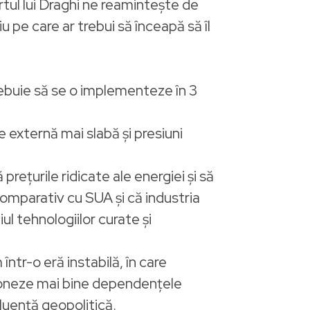
ortul lui Draghi ne reamintește de
u pe care ar trebui să înceapă să îl
rebuie să se o implementeze în 3
externă mai slabă și presiuni
prețurile ridicate ale energiei și să
omparativ cu SUA și că industria
l tehnologiilor curate și
 într-o eră instabilă, în care
tioneze mai bine dependențele
luență geopolitică.