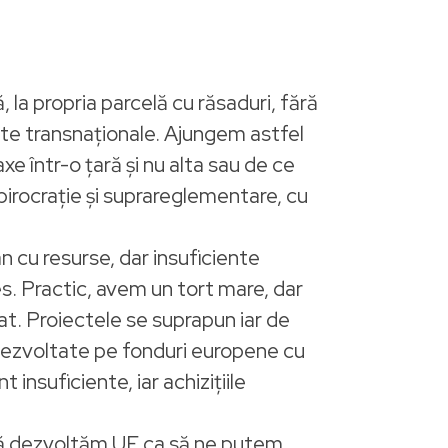
 la propria parcelă cu răsaduri, fără
ate transnaționale. Ajungem astfel
xe într-o țară și nu alta sau de ce
 birocrație și suprareglementare, cu
n cu resurse, dar insuficiente
s. Practic, avem un tort mare, dar
at. Proiectele se suprapun iar de
e dezvoltate pe fonduri europene cu
 insuficiente, iar achizițiile
m să dezvoltăm UE ca să ne putem