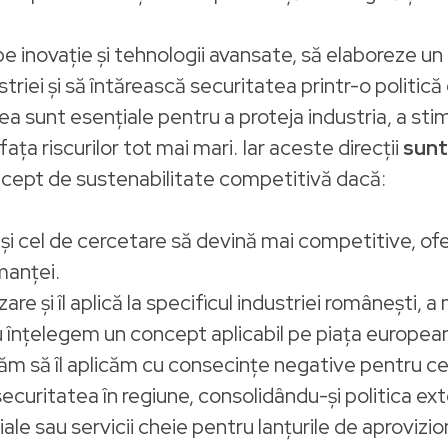
e inovație și tehnologii avansate, să elaboreze un
triei și să întărească securitatea printr-o polit
 sunt esențiale pentru a proteja industria, a sti
ța riscurilor tot mai mari. Iar aceste direcții
sunt
oncept de sustenabilitate competitivă dacă:
at și cel de cercetare să devină mai competitive, ofer
manței.
 și îl aplică la specificul industriei românești, a m
 nu înțelegem un concept aplicabil pe piața europe
căm să îl aplicăm cu consecințe negative pentru ce
curitatea în regiune, consolidându-și politica ext
ale sau servicii cheie pentru lanțurile de aprovizi