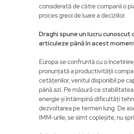
considerată de către companii o pi
proces greoi de luare a deciziilor.
Draghi spune un lucru cunoscut de
articuleze până în acest moment
Europa se confruntă cu o încetinire
pronunțată a productivității compar
cetățenilor, venitul disponibil pe 
până azi. Pe măsură ce stabilitatea
energie și întâmpină dificultăți teh
dezvoltarea pe termen lung. De ase
IMM-urile, se simt copleșite, nu sprij