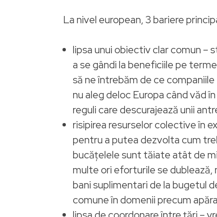
La nivel european, 3 bariere principa
lipsa unui obiectiv clar comun – s
a se gândi la beneficiile pe term
să ne întrebăm de ce companiile al
nu aleg deloc Europa când văd în 
reguli care descurajează unii antre
risipirea resurselor colective în
pentru a putea dezvolta cum treb
bucățelele sunt tăiate atât de mi
multe ori eforturile se dublează,
bani suplimentari de la bugetul de s
comune în domenii precum apărar
lipsa de coordonare între țări –