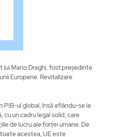
 lui Mario Draghi, fost președinte
unii Europene. Revitalizare
 PIB-ul global, însă aflându-se la
 cu un cadru legal solid, care
ile de lucru ale forței umane. De
u toate acestea, UE este