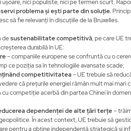
ci ușoare, nici populiste, nici pe termen scurt. Rap
bservi problema și ești parte din soluție.
Principi
sc să fie relevanți în discuțiile de la Bruxelles.
a de
sustenabilitate competitivă
, pe care UE t
creșterea durabilă în UE:
are
– companiile europene se confruntă cu o cerere 
imp ce poziția sa în tehnologiile avansate scade;
nținând competitivitatea
– UE trebuie să reducă 
vedere că prețurile energiei rămân mult mai mari c
cu competiție acerbă din partea Chinei în domeniu
reducerea dependenței de alte țări terțe
– trăim
 geopolitice. În acest context, UE trebuie să ges
rare pentru a obține independență strategică și inf