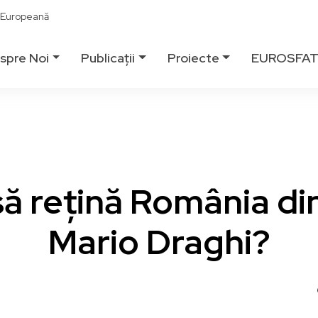
ă Europeană
spre Noi
Publicații
Proiecte
EUROSFA
ă rețină România din
Mario Draghi?