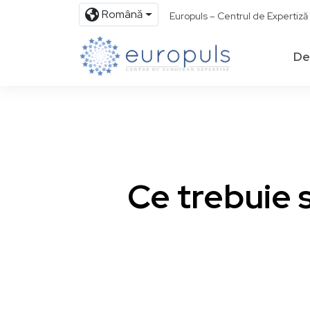
Română
Europuls – Centrul de Expertiz
De
Ce trebuie s