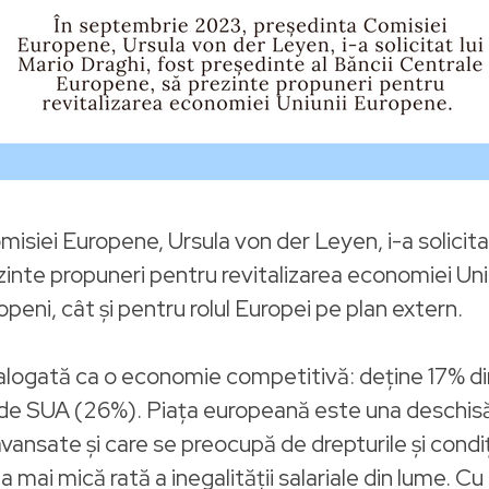
siei Europene, Ursula von der Leyen, i-a solicitat
zinte propuneri pentru revitalizarea economiei Uni
eni, cât și pentru rolul Europei pe plan extern.
talogată ca o economie competitivă: deține 17% din
ă de SUA (26%). Piața europeană este una deschisă,
ansate și care se preocupă de drepturile și condiți
ai mică rată a inegalității salariale din lume. C