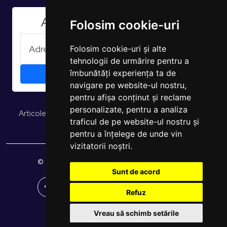
Aboneaza-te la Newsletter
Folosim cookie-uri
Folosim cookie-uri și alte
tehnologii de urmărire pentru a
îmbunătăți experiența ta de
navigare pe website-ul nostru,
pentru afișa conținut și reclame
personalizate, pentru a analiza
Articole și opinii
Studii și rapoarte
EUROPULS Rezultate
traficul de pe website-ul nostru și
pentru a înțelege de unde vin
vizitatorii noștri.
© 2026 EUROPULS. Toate drepturile rezervate.
Sunt de acord
Refuz
Vreau să schimb setările
Site creat de
WebShop Solutions