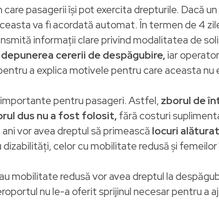
n care pasagerii își pot exercita drepturile. Dacă 
 aceasta va fi acordată automat. În termen de 4 zile
nsmită informații clare privind modalitatea de soli
u depunerea cererii de despăgubire,
iar operator
pentru a explica motivele pentru care aceasta nu 
ri importante pentru pasageri. Astfel,
zborul de în
orul dus nu a fost folosit,
fără costuri supliment
4 ani vor avea dreptul să primească
locuri alătura
izabilități, celor cu mobilitate redusă și femeilor 
sau mobilitate redusă vor avea dreptul la despăgubi
eroportul nu le-a oferit sprijinul necesar pentru a 