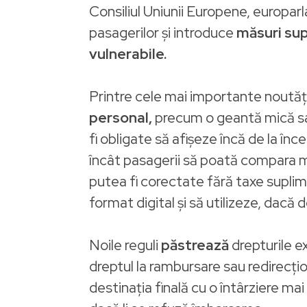
Consiliul Uniunii Europene, europar
pasagerilor și introduce
măsuri sup
vulnerabile.
Printre cele mai importante noută
personal,
precum o geantă mică sau
fi obligate să afișeze încă de la în
încât pasagerii să poată compara m
putea fi corectate fără taxe suplim
format digital și să utilizeze, dacă 
Noile reguli
păstrează
drepturile e
dreptul la rambursare sau redirecțion
destinația finală cu o întârziere ma