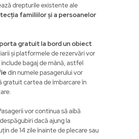
ează drepturile existente ale
ecția familiilor și a persoanelor
porta gratuit la bord un obiect
rii și platformele de rezervări vor
re include bagaj de mână, astfel
fie
din numele pasagerului vor
ă gratuit cartea de îmbarcare în
tare.
 Pasagerii vor continua să aibă
a despăgubiri dacă ajung la
țin de 14 zile înainte de plecare sau