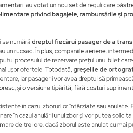
lamentarii au votat un nou set de reguli care păstr
limentare privind bagajele, rambursările și prot
ți se numără
dreptul fiecărui pasager de a trans
 un rucsac. În plus, companiile aeriene, intermedia
ceputul procesului de rezervare prețul unui bilet ca
ai ușor ofertele. Totodată,
greșelile de ortogra
entare, iar pasagerii vor avea dreptul să primeasc
doresc, și o versiune tipărită, fără costuri suplimen
xistente în cazul zborurilor întârziate sau anulate.
are în cazul anulării unui zbor și vor putea solicit
i mare de trei ore, dacă zborul este anulat cu mai pu