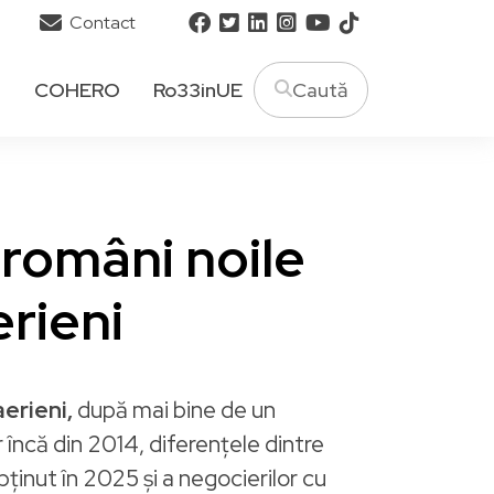
Contact
T
COHERO
Ro33inUE
români noile
erieni
aerieni,
după mai bine de un
 încă din 2014, diferențele dintre
ținut în 2025 și a negocierilor cu