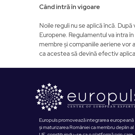
Când intră în vigoare
Noile reguli nu se aplică încă. După
Europene. Regulamentul va intra în v
membre și companiile aeriene vor ave
ca acestea să devină efectiv aplica
Europuls promovează integrarea europeană
și maturizarea României ca membru deplin al
UE, constituindu-se ca o platformă prin care