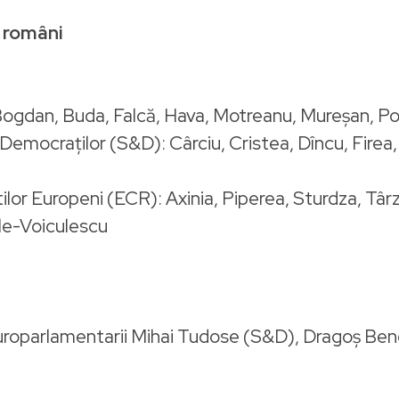
 români
Bogdan, Buda, Falcă, Hava, Motreanu, Mureşan, Po
și Democraților (S&D): Cârciu, Cristea, Dîncu, Fir
ilor Europeni (ECR): Axinia, Piperea, Sturdza, Tâ
le-Voiculescu
 europarlamentarii Mihai Tudose (S&D), Dragoș Be