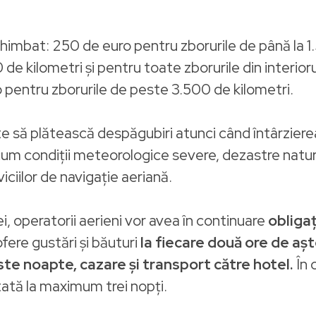
himbat: 250 de euro pentru zborurile de până la 1
0 de kilometri și pentru toate zborurile din interi
o pentru zborurile de peste 3.500 de kilometri.
te să plătească despăgubiri atunci când întârzier
um condiții meteorologice severe, dezastre natur
iciilor de navigație aeriană.
ei, operatorii aerieni vor avea în continuare
obligaț
fere gustări și băuturi
la fiecare două ore de așt
e noapte, cazare și transport către hotel.
În 
tată la maximum trei nopți.