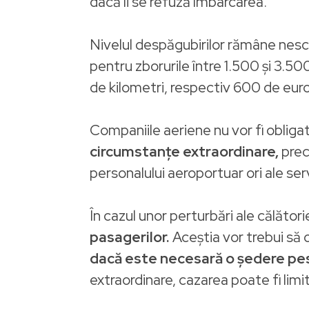
dacă li se refuză îmbarcarea.
Nivelul despăgubirilor rămâne nesc
pentru zborurile între 1.500 și 3.50
de kilometri, respectiv 600 de eur
Companiile aeriene nu vor fi obliga
circumstanțe extraordinare,
prec
personalului aeroportuar ori ale serv
În cazul unor perturbări ale călători
pasagerilor.
Aceștia vor trebui să o
dacă este necesară o ședere pest
extraordinare, cazarea poate fi limi