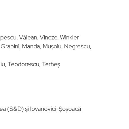
pescu, Vălean, Vincze, Winkler
ea, Grapini, Manda, Muşoiu, Negrescu,
rziu, Teodorescu, Terheş
nea (S&D) și Iovanovici-Șoșoacă