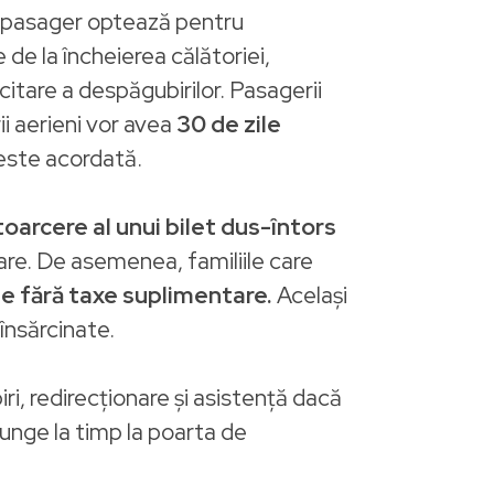
un pasager optează pentru
 de la încheierea călătoriei,
citare a despăgubirilor. Pasagerii
ii aerieni vor avea
30 de zile
este acordată.
toarcere al unui bilet dus-întors
are. De asemenea, familiile care
te fără taxe suplimentare.
Același
însărcinate.
ri, redirecționare și asistență dacă
ajunge la timp la poarta de