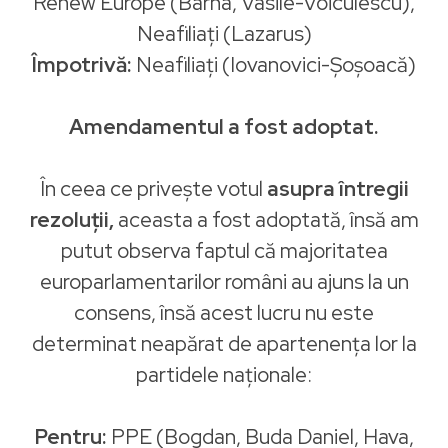
Renew Europe (Barna, Vasile-Voiculescu),
Neafiliați (Lazarus)
Împotrivă:
Neafiliați (Iovanovici-Șoșoacă)
Amendamentul a fost adoptat.
În ceea ce privește votul
asupra întregii
rezoluții,
aceasta a fost adoptată, însă am
putut observa faptul că majoritatea
europarlamentarilor români au ajuns la un
consens, însă acest lucru nu este
determinat neapărat de apartenența lor la
partidele naționale:
Pentru:
PPE (Bogdan, Buda Daniel, Hava,