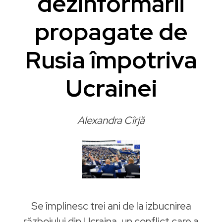
dezinformării
propagate de
Rusia împotriva
Ucrainei
Alexandra Cîrjă
Se împlinesc trei ani de la izbucnirea
războiului din Ucraina, un conflict care a