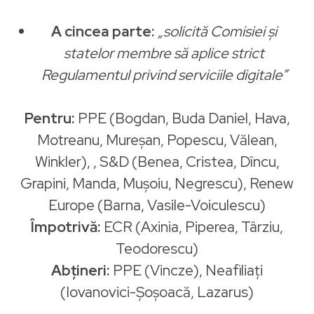
A cincea parte:
„solicită Comisiei și
statelor membre să aplice strict
Regulamentul privind serviciile digitale”
Pentru:
PPE (Bogdan, Buda Daniel, Hava,
Motreanu, Mureşan, Popescu, Vălean,
Winkler), , S&D (Benea, Cristea, Dîncu,
Grapini, Manda, Muşoiu, Negrescu), Renew
Europe (Barna, Vasile-Voiculescu)
Împotrivă:
ECR (Axinia, Piperea, Târziu,
Teodorescu)
Abțineri:
PPE (Vincze), Neafiliați
(Iovanovici-Șoșoacă, Lazarus)