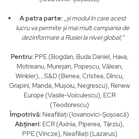
A patra parte:
„și modul în care acest
lucru va permite și mai mult campania de
dezinformare a Rusiei la nivel global;”
Pentru:
PPE (Bogdan, Buda Daniel, Hava,
Motreanu, Mureşan, Popescu, Vălean,
Winkler), , S&D (Benea, Cristea, Dîncu,
Grapini, Manda, Muşoiu, Negrescu), Renew
Europe (Vasile-Voiculescu), ECR
(Teodorescu)
Împotrivă:
Neafiliați (Iovanovici-Șoșoacă)
Abțineri:
ECR (Axinia, Piperea, Târziu),
PPE (Vincze), Neafiliați (Lazarus)