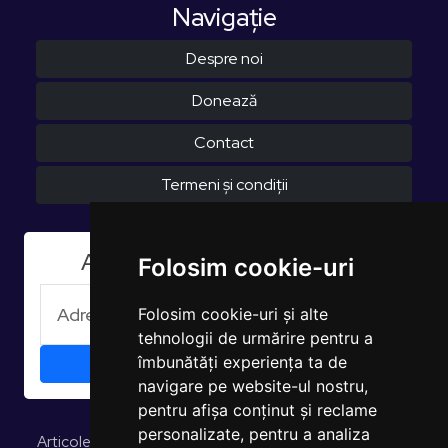
Navigaţie
Despre noi
Donează
Contact
Termeni și condiții
Aboneaza-te la Newsletter
Folosim cookie-uri
Folosim cookie-uri și alte
tehnologii de urmărire pentru a
îmbunătăți experiența ta de
navigare pe website-ul nostru,
pentru afișa conținut și reclame
personalizate, pentru a analiza
Articole și opinii
Studii și rapoarte
EUROPULS Rezultate