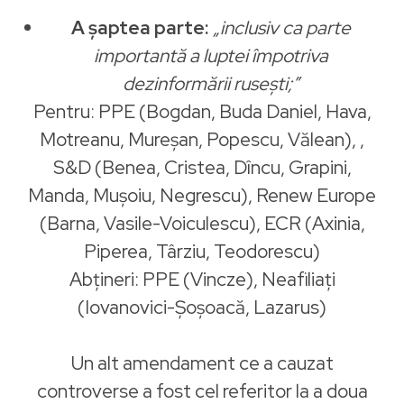
A șaptea parte:
„inclusiv ca parte
importantă a luptei împotriva
dezinformării rusești;”
Pentru: PPE (Bogdan, Buda Daniel, Hava,
Motreanu, Mureşan, Popescu, Vălean), ,
S&D (Benea, Cristea, Dîncu, Grapini,
Manda, Muşoiu, Negrescu), Renew Europe
(Barna, Vasile-Voiculescu), ECR (Axinia,
Piperea, Târziu, Teodorescu)
Abțineri: PPE (Vincze), Neafiliați
(Iovanovici-Șoșoacă, Lazarus)
Un alt amendament ce a cauzat
controverse a fost cel referitor la a doua