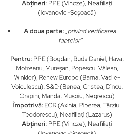
Abțineri:
PPE (Vincze), Neafiliați
(Iovanovici-Șoșoacă)
A doua parte:
„privind verificarea
faptelor”
Pentru:
PPE (Bogdan, Buda Daniel, Hava,
Motreanu, Mureşan, Popescu, Vălean,
Winkler), Renew Europe (Barna, Vasile-
Voiculescu), S&D (Benea, Cristea, Dîncu,
Grapini, Manda, Muşoiu, Negrescu)
Împotrivă:
ECR (Axinia, Piperea, Târziu,
Teodorescu), Neafiliați (Lazarus)
Abțineri:
PPE (Vincze), Neafiliați
(Iovanovici-Șoșoacă)