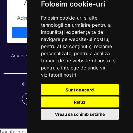
Aboneaza-te la Newsletter
Folosim cookie-uri
Folosim cookie-uri și alte
tehnologii de urmărire pentru a
îmbunătăți experiența ta de
navigare pe website-ul nostru,
pentru afișa conținut și reclame
personalizate, pentru a analiza
Articole și opinii
Studii și rapoarte
EUROPULS Rezultate
traficul de pe website-ul nostru și
pentru a înțelege de unde vin
vizitatorii noștri.
© 2026 EUROPULS. Toate drepturile rezervate.
Sunt de acord
Refuz
Vreau să schimb setările
Site creat de
WebShop Solutions
Update cookies preferences